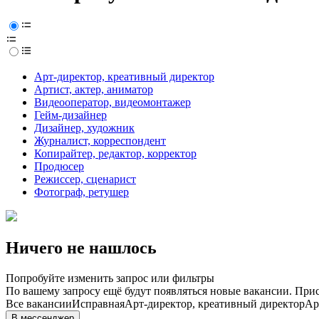
Арт-директор, креативный директор
Артист, актер, аниматор
Видеооператор, видеомонтажер
Гейм-дизайнер
Дизайнер, художник
Журналист, корреспондент
Копирайтер, редактор, корректор
Продюсер
Режиссер, сценарист
Фотограф, ретушер
Ничего не нашлось
Попробуйте изменить запрос или фильтры
По вашему запросу ещё будут появляться новые вакансии. При
Все вакансии
Исправная
Арт-директор, креативный директор
Ар
В мессенджер