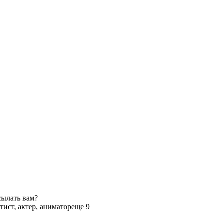
сылать вам?
тист, актер, аниматор
еще 9