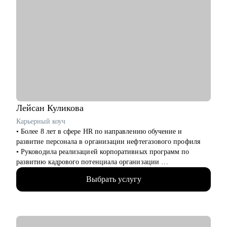
Лейсан
Куликова
Карьерный коуч
• Более 8 лет в сфере HR по направлению обучение и
развитие персонала в организации нефтегазового профиля
• Руководила реализацией корпоративных программ по
развитию кадрового потенциала организации
• В карьерном коучинге с 2023, провела более 125 часов
Выбрать услугу
коучинговой и консалтинговой деятельности в теме развития
карьеры
• Эксперт СМИ по вопросам карьерного и профессионального
развития
• Заместитель председателя Ассоциации кадровой политики