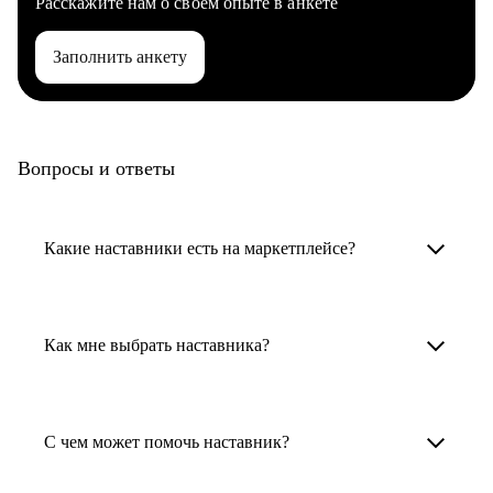
Расскажите нам о своем опыте в анкете
Заполнить анкету
Вопросы и ответы
Какие наставники есть на маркетплейсе?
Карьерные наставники — это HR-
специалисты, карьерные консультанты,
Как мне выбрать наставника?
психологи, резюмерайтеры и менторы.
Умный поиск поможет в три клика выбрать
Менторы работают в ИТ, дизайне, других
наставника для достижения вашей цели.
С чем может помочь наставник?
узкоспециализированных сферах. Они
помогут прокачать навыки, построить