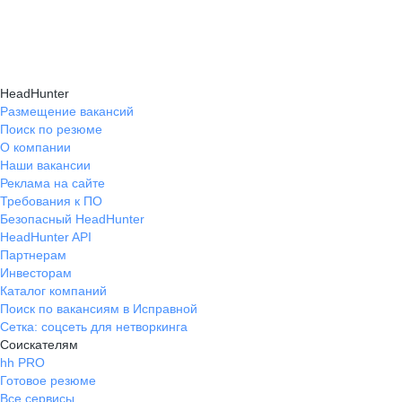
навыки, повышая шансы на успешное
текущем месте работы и о том, кому он будет
Репетиция собеседования на карьерном
трудоустройство.
полезен, с какими запросами работает.
маркетплейсе hh.ru проходит онлайн
Вы точно найдёте того, кто вам нужен!
в формате тренировки с карьерным экспертом,
HeadHunter
который моделирует интервью и дает
Размещение вакансий
Поиск по резюме
обратную связь по вашим ответам.
О компании
Наши вакансии
Реклама на сайте
Требования к ПО
Безопасный HeadHunter
HeadHunter API
Партнерам
Инвесторам
Каталог компаний
Поиск по вакансиям в Исправной
Сетка: соцсеть для нетворкинга
Соискателям
hh PRO
Готовое резюме
Все сервисы