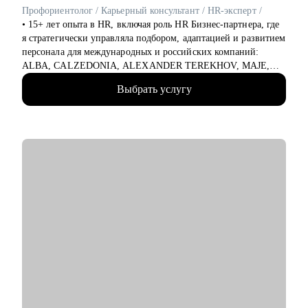
• Разобрать стратегию карьерного роста, определить
Профориентолог / Карьерный консультант / HR-эксперт /
карьерные цели и профессиональные компетенции.
• 15+ лет опыта в HR, включая роль HR Бизнес-партнера, где
• Осознать возможности смены профессиональной роли.
я стратегически управляла подбором, адаптацией и развитием
• Выстроить баланс: профилактика профессионального
персонала для международных и российских компаний:
выгорания, поддержание мотивации и вовлеченности.
ALBA, CALZEDONIA, ALEXANDER TEREKHOV, MAJE,
SANDRO, OZON, CATS&DOGS
Кому могу помочь:
Выбрать услугу
• 300К+ обработанных резюме
• Middle&top менеджерам в сфере: продаж (B2B, B2C, B2G,
• 5К+ трудоустроенных специалистов в сферах: Розничная
E-commerce), финансов, HoRеСа, образования, закупок/
торговля, Продажи, Логистика, Закупки, Склад, E-Commerce,
логистики, производства.
Производство, HR, Бухгалтерия и Финансы, Отели /
• Для тех, кто хочет развивать карьеру и открывать новые
Рестораны / Кафе (HoReCa), Мода (Fashion), технологии
горизонты: для молодых специалистов, профессионалов,
образования (EdTech)
задумывающихся о смене деятельности.
• Высшее образование — ГУУ / Управление персоналом
• Коуч (стандарт ICF) — 2К+ индивидуальных консультаций
Если вы готовы не просто искать работу, а управлять своей
• Использую научно подтвержденную методику для
карьерой — давайте работать на результат.
профориентации ЦИФРОВОЙ ЧЕЛОВЕК (DIGITAL
HUMAN)
С чем помогу:
• Создам сильное, целевое резюме и сопроводительное
письмо, которые гарантированно выделят вас среди других
кандидатов и точно попадут в цель