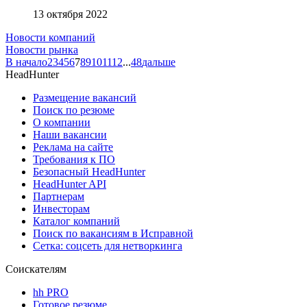
13 октября 2022
Новости компаний
Новости рынка
В начало
2
3
4
5
6
7
8
9
10
11
12
...
48
дальше
HeadHunter
Размещение вакансий
Поиск по резюме
О компании
Наши вакансии
Реклама на сайте
Требования к ПО
Безопасный HeadHunter
HeadHunter API
Партнерам
Инвесторам
Каталог компаний
Поиск по вакансиям в Исправной
Сетка: соцсеть для нетворкинга
Соискателям
hh PRO
Готовое резюме