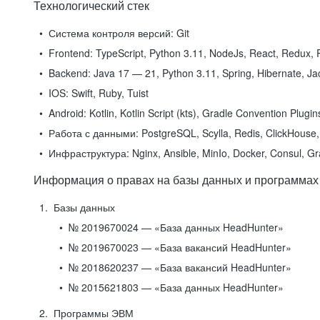
Технологический стек
Система контроля версий:
Git
Frontend:
TypeScript, Python 3.11, NodeJs, React, Redux, R
Backend:
Java 17 — 21, Python 3.11, Spring, Hibernate, Jac
IOS:
Swift, Ruby, Tuist
Android:
Kotlin, Kotlin Script (kts), Gradle Convention Plugi
Работа с данными:
PostgreSQL, Scylla, Redis, ClickHouse, 
Инфраструктура:
Nginx, Ansible, MinIo, Docker, Consul, G
Информация о правах на базы данных и программах
Базы данных
№ 2019670024 — «База данных HeadHunter»
№ 2019670023 — «База вакансий HeadHunter»
№ 2018620237 — «База вакансий HeadHunter»
№ 2015621803 — «База данных HeadHunter»
Программы ЭВМ